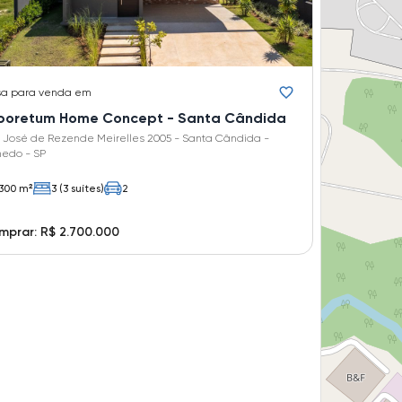
sa
para venda em
boretum Home Concept - Santa Cândida
 José de Rezende Meirelles 2005 - Santa Cândida -
hedo - SP
300 m²
3 (3 suítes)
2
prar: R$ 2.700.000