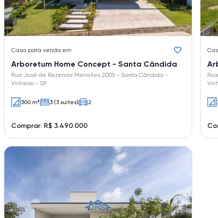
Casa
para venda em
Ca
Arboretum Home Concept - Santa Cândida
Ar
Rua José de Rezende Meirelles 2005 - Santa Cândida -
Rua
Vinhedo - SP
Vin
300 m²
3 (3 suítes)
2
Comprar: R$ 3.490.000
Com