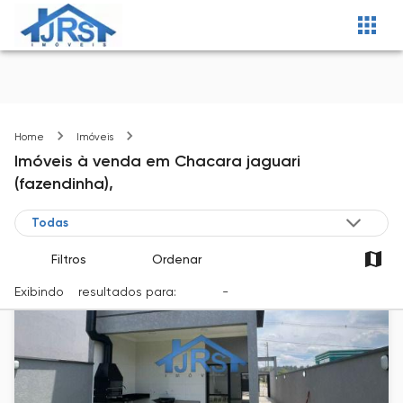
Chacara jaguari (fazendinha)
Home
Imóveis
Imóveis
à venda
em
Chacara jaguari
(fazendinha),
Filtros
Ordenar
Exibindo
5
resultados para:
Venda
-
Cidade