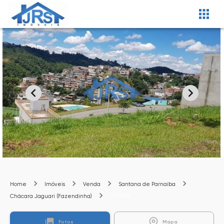
Home
Imóveis
Venda
Santana de Parnaíba
TE0510
Chácara Jaguari (Fazendinha)
Fotos
Mapa