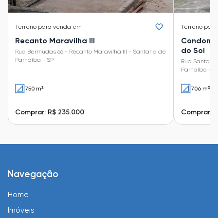
Terreno
para venda em
Terreno
para
Recanto Maravilha III
Condomín
do Sol
Rua Bermudas 66 - Recanto Maravilha III - Santana de
Parnaíba - SP
Rua Santa Ma
Parnaíba - S
750 m²
706 m²
Comprar: R$ 235.000
Comprar: R
Navegação
Home
Imóveis