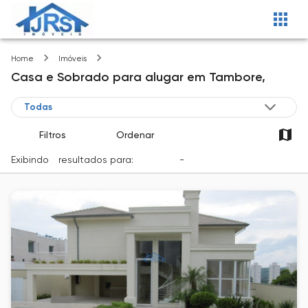
Tambore
Home
Imóveis
Casa e Sobrado
para alugar
em
Tambore,
Filtros
Ordenar
Exibindo
1
resultados para:
Locação
-
Cidade