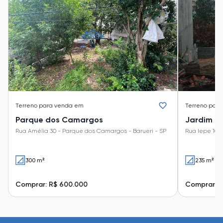
Terreno
para venda em
Terreno
para
Parque dos Camargos
Jardim G
Rua Amélia 30 - Parque dos Camargos - Barueri - SP
Rua Iepe 1000
300 m²
235 m²
Comprar: R$ 600.000
Comprar: R