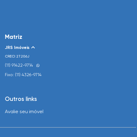
Matriz
JRS Imóveis
CRECI
27.206J
(11) 91422-9714
Fixo: (11) 4326-9714
Outros links
Avalie seu imóvel