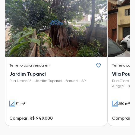
Terreno
para venda em
Terreno
para
Jardim Tupanci
Vila Pous
Rua Urano 15 - Jardim Tupanci - Barueri - SP
Rua Claro de
Alegre - Baru
311 m²
250 m²
Comprar: R$ 949.000
Comprar: 