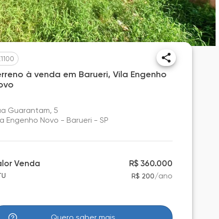
E1100
erreno à venda em Barueri, Vila Engenho
ovo
a Guarantam, 5
la Engenho Novo - Barueri - SP
alor Venda
R$ 360.000
/
ano
TU
R$ 200
Quero saber mais