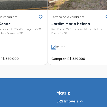
ra venda em
Terreno
para venda em
 Conde
Jardim Maria Helena
sconde de São Domingues 100 -
Rua Parati 225 - Jardim Maria Helena -
de - Barueri - SP
Barueri - SP
125 m²
 R$ 350.000
Comprar: R$ 329.000
Matriz
JRS Imóveis