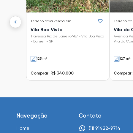
Terreno
para venda em
Terreno
pa
Vila Boa Vista
Vila do
Travessa Rio de Janeiro 987 - Vila Boa Vista
Avenida Vi
- Barueri - SP
Vila do Con
125 m²
127 m²
Comprar: R$ 340.000
Comprar:
Navegação
Contato
Home
(11) 91422-9714