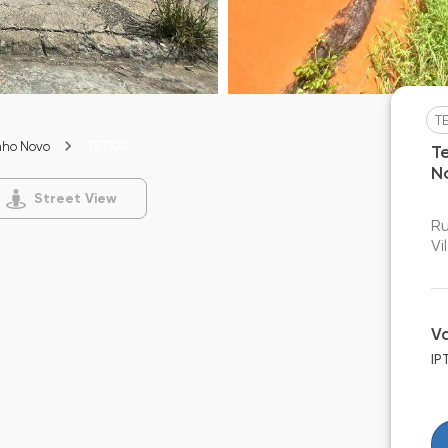
T
TE1100
nho Novo
T
N
Street View
Ru
Vi
V
IP