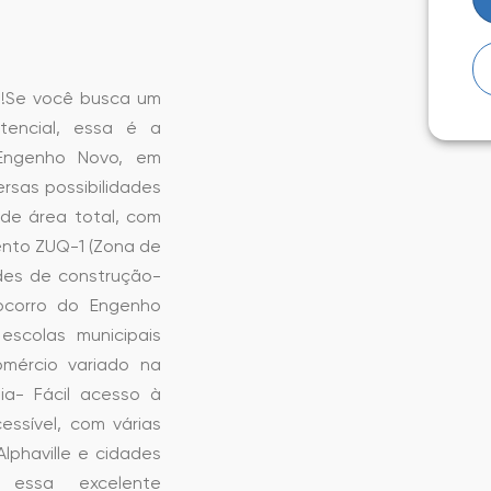
i!Se você busca um
tencial, essa é a
 Engenho Novo, em
ersas possibilidades
de área total, com
ento ZUQ-1 (Zona de
dades de construção-
Socorro do Engenho
escolas municipais
omércio variado na
ia- Fácil acesso à
essível, com várias
Alphaville e cidades
 essa excelente