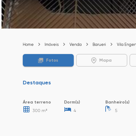
Home
Imóveis
Venda
Barueri
Vila Enge
Fotos
Mapa
Destaques
Área terreno
Dorm(s)
Banheiro(s)
300 m²
4
5