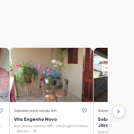
Sobrado
para venda em
Sobrado
para vend
Vila Engenho Novo
Sobrado Jardim
Jardim Maria H
-
Rua Doutor Adonai 499 - Vila Engenho Novo
- Barueri - SP
Rua Niterói 56 - Jar