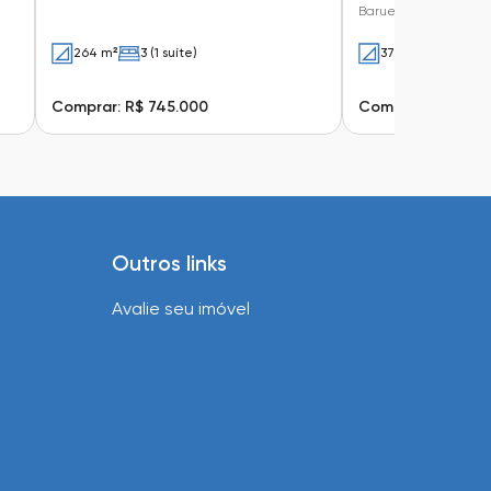
Barueri - SP
264 m²
3 (1 suíte)
378 m²
6
Comprar: R$ 745.000
Comprar: R$ 700
Outros links
Avalie seu imóvel