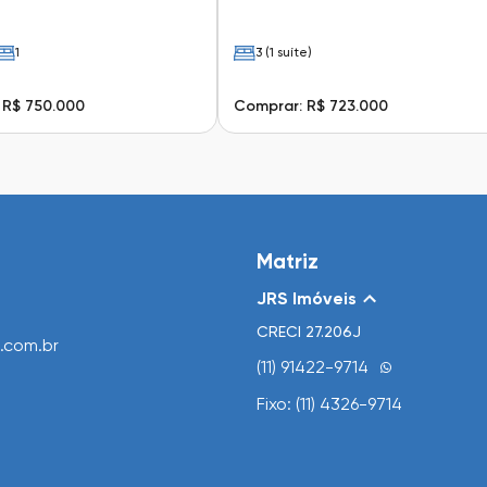
1
3 (1 suíte)
 R$ 750.000
Comprar: R$ 723.000
Matriz
JRS Imóveis
CRECI
27.206J
.com.br
(11) 91422-9714
Fixo: (11) 4326-9714