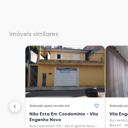
Imóveis similares
Sobrado
para venda em
Sobrado
p
Não Esta Em Condomínio - Vila
Vila En
Engenho Novo
Rua Veneza
Barueri - S
Rua Guarantam 515 - Vila Engenho Novo -