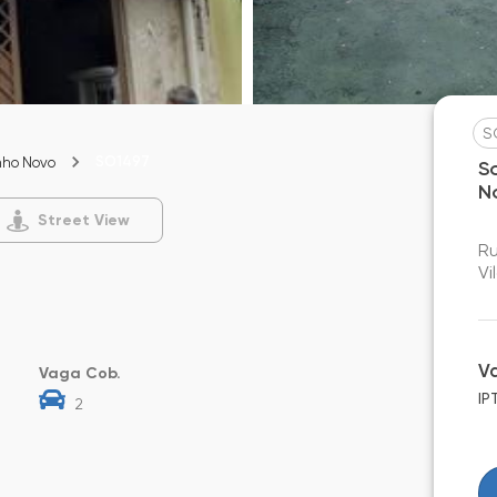
S
SO1497
nho Novo
S
N
Street View
Ru
Vi
V
Vaga Cob.
IP
2