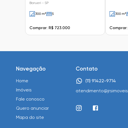
Barueri - SP
300 m²
5
300 m²
Comprar: R$ 723.000
Comprar:
Navegação
Contato
Home
(11) 91422-9714
Imóveis
atendimento@jrsimoveis
Fale conosco
Quero anunciar
Mapa do site