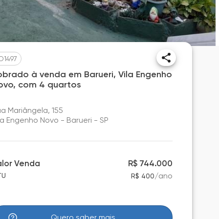
O1497
obrado à venda em Barueri, Vila Engenho
ovo, com 4 quartos
a Mariângela, 155
la Engenho Novo - Barueri - SP
alor Venda
R$ 744.000
/
ano
TU
R$ 400
Quero saber mais