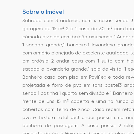
Sobre o Imóvel
Sobrado com 3 andares, com 4 casas sendo 3 
garagem de 15 m² 2 e 1 casa de 30 m² com banh
cômodo dividido com balcão americano 1 Andar 
1 sacada grande,1 banheiro,1 lavanderia grand
com armário planejado de excelente qualidade 
em ardósia 2 andar casa com 1 suíte com hidro
sacada e lavanderia grande,1 sala de visita, 1 esc
Banheiro casa com piso em Paviflex e toda rev
projetada e forro de pvc em tons pastel3 an
sendo 1 cozinha 1 quarto sem divisão e 1 Banheir
frente de uns 15 m² coberta e uma no fundo 
cobertas com telha de zinco. Casa recém refo
pvc e textura total de3 andar possui uma ár
banheira de passagem. A casa possui 2 relóg
cavalete de água Hoje com 3 casas de aluguel 