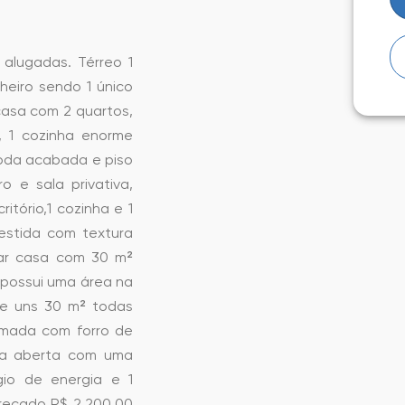
alugadas. Térreo 1
eiro sendo 1 único
casa com 2 quartos,
e, 1 cozinha enorme
toda acabada e piso
 e sala privativa,
ritório,1 cozinha e 1
estida com textura
dar casa com 30 m²
o possui uma área na
de uns 30 m² todas
rmada com forro de
ea aberta com uma
io de energia e 1
recado R$ 2.200,00