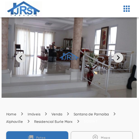
Home
Imóveis
Venda
Santana de Parnaíba
SO0147
Alphaville
Residencial Burle Marx
Fotos
Mapa