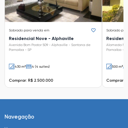
Sobrado
para venda em
Sobrado
par
Residencial Nove - Alphaville
Residenci
Avenida Bom Pastor 509 - Alphaville - Santana de
Alameda Mala
Parnaíba - SP
Parnaíba - S
430 m²
4 (4 suítes)
500 m²
Comprar: R$ 2.500.000
Comprar: R
Navegação