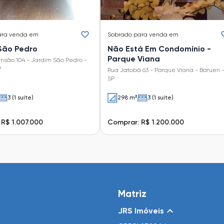
ara venda em
Sobrado
para venda em
São Pedro
Não Está Em Condomínio -
Parque Viana
nsão 104 - Jardim São Pedro -
P
Rua Jatobá 63 - Parque Viana - Barueri 
SP
3 (1 suíte)
298 m²
3 (1 suíte)
R$ 1.007.000
Comprar: R$ 1.200.000
Matriz
JRS Imóveis