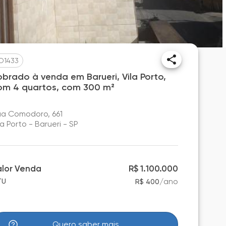
O1433
obrado à venda em Barueri, Vila Porto,
om 4 quartos, com 300 m²
a Comodoro, 661
la Porto - Barueri - SP
alor Venda
R$ 1.100.000
/
ano
TU
R$ 400
Quero saber mais