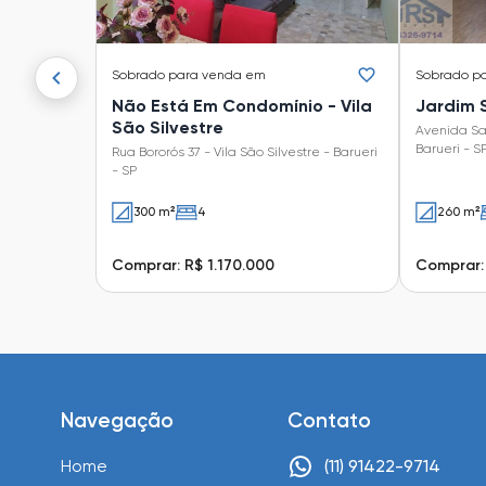
Sobrado
para venda em
Sobrado
p
Não Está Em Condomínio - Vila
Jardim 
São Silvestre
Avenida Sa
Barueri - S
Rua Bororós 37 - Vila São Silvestre - Barueri
- SP
300 m²
4
260 m²
Comprar: R$ 1.170.000
Comprar: 
Navegação
Contato
Home
(11) 91422-9714