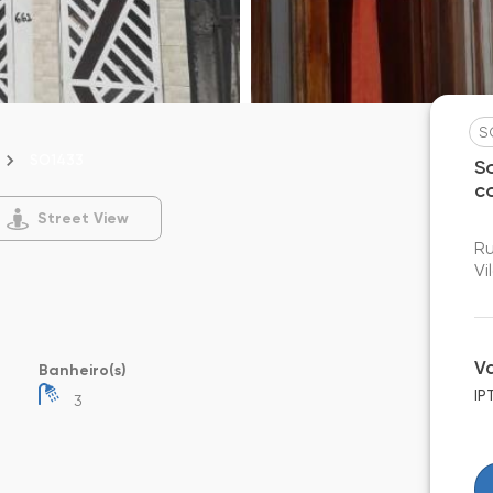
S
SO1433
S
c
Street View
Ru
Vi
V
Banheiro(s)
IP
3