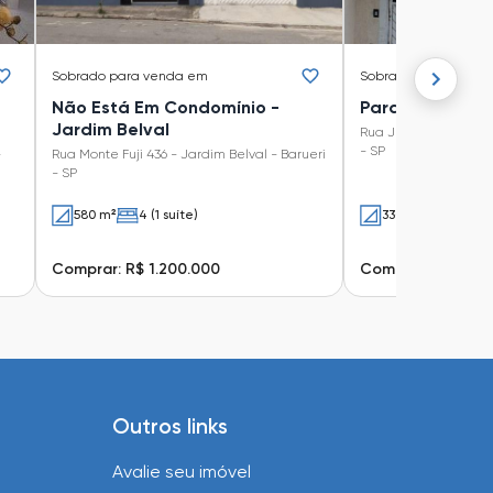
Sobrado
para venda em
Sobrado
para vend
Não Está Em Condomínio -
Parque Viana
Jardim Belval
Rua Jequitibá 300 - 
- SP
-
Rua Monte Fuji 436 - Jardim Belval - Barueri
- SP
580 m²
4 (1 suíte)
330 m²
3 (1 suít
Comprar: R$ 1.200.000
Comprar: R$ 1.01
Outros links
Avalie seu imóvel