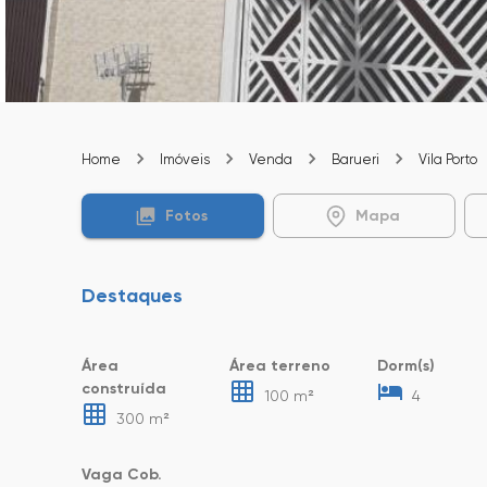
Home
Imóveis
Venda
Barueri
Vila Porto
Fotos
Mapa
Destaques
Área
Área terreno
Dorm(s)
construída
100 m²
4
300 m²
Vaga Cob.