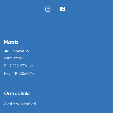
Matriz
JRS Imóveis
CRECI
27.206J
(11) 91422-9714
Fixo: (11) 4326-9714
Outros links
Avalie seu imóvel