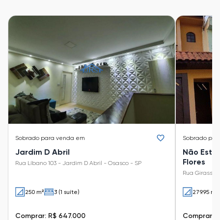
Sobrado
para venda em
Sobrado
par
Jardim D Abril
Não Está
Flores
Rua Líbano 103 - Jardim D Abril - Osasco - SP
Rua Girassol 
250 m²
3 (1 suíte)
279.95 m²
Comprar: R$ 647.000
Comprar: R