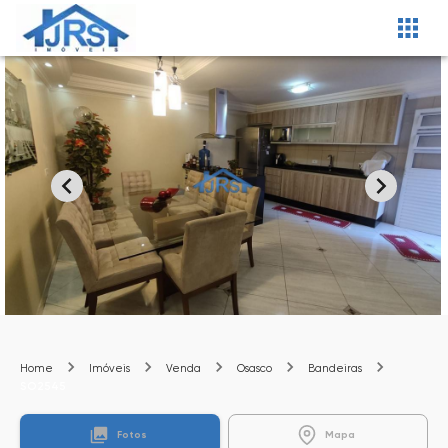
Home
Imóveis
Venda
Osasco
Bandeiras
SO2545
Fotos
Mapa