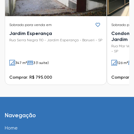
Sobrado
para venda em
Sobrado
par
Jardim Esperança
Condomíni
Jardim Re
Rua Serra Negra 110 - Jardim Esperança - Barueri - SP
Rua Mar Verm
- SP
347 m²
3 (1 suíte)
126 m²
Comprar: R$ 795.000
Comprar: R
Navegação
Home