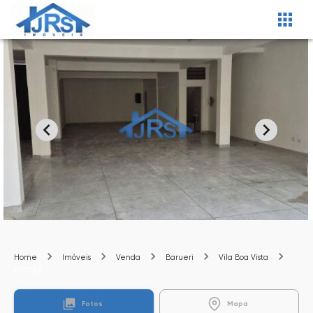
Home
Imóveis
Venda
Barueri
Vila Boa Vista
PR0122
Fotos
Mapa