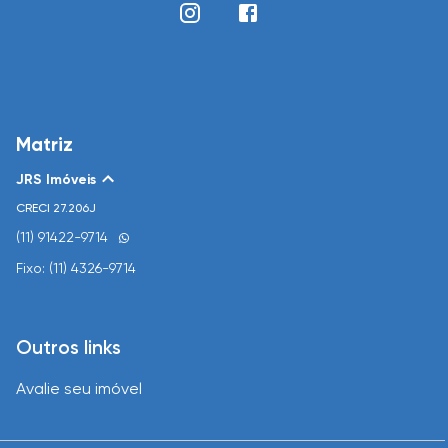
Matriz
JRS Imóveis
CRECI
27.206J
(11) 91422-9714
Fixo: (11) 4326-9714
Outros links
Avalie seu imóvel