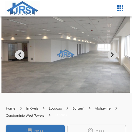
Home
Imóveis
Locacao
Barueri
Alphaville
LA0002
Condomínio West Towers
Fotos
Mapa