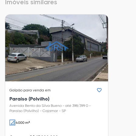
Imóveis similares
Galpão
para venda em
Paraíso (Polvilho)
Avenida Bento da Silva Bueno - até 398/399 0 -
Paraíso (Polvilho) - Cajamar - SP
4000 m²