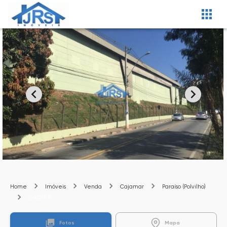
Home
Imóveis
Venda
Cajamar
Paraíso (Polvilho)
GA0108
Fotos
Mapa