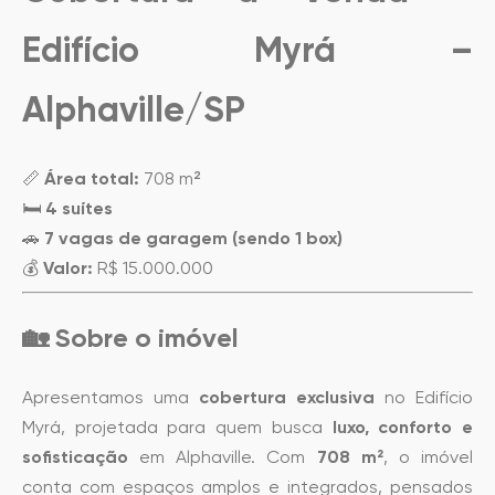
Edifício Myrá –
Alphaville/SP
📏
Área total:
708 m²
🛏️
4 suítes
🚗
7 vagas de garagem (sendo 1 box)
💰
Valor:
R$ 15.000.000
🏡 Sobre o imóvel
Apresentamos uma
cobertura exclusiva
no Edifício
Myrá, projetada para quem busca
luxo, conforto e
sofisticação
em Alphaville. Com
708 m²
, o imóvel
conta com espaços amplos e integrados, pensados