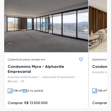
Cobertura
para venda em
Apartament
Condominio Myra - Alphaville
Condomini
Empresarial
Avenida Andro
Avenida Andromeda 1 - Alphaville Empresarial -
Barueri - SP
708 m²
4 (4 suítes)
708 m²
Comprar: R$ 13.500.000
Comprar: R