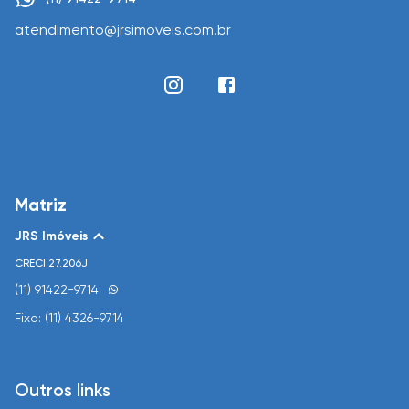
atendimento@jrsimoveis.com.br
Matriz
JRS Imóveis
CRECI
27.206J
(11) 91422-9714
Fixo: (11) 4326-9714
Outros links