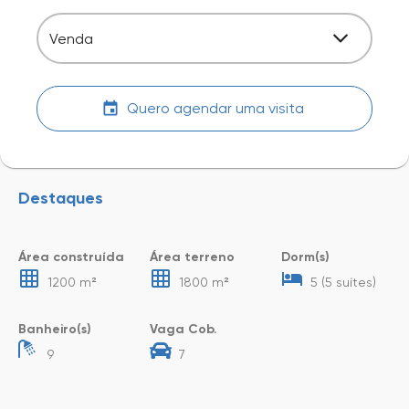
Venda
Quero agendar uma visita
Destaques
Área construída
Área terreno
Dorm(s)
1200 m²
1800 m²
5 (5 suítes)
Banheiro(s)
Vaga Cob.
9
7