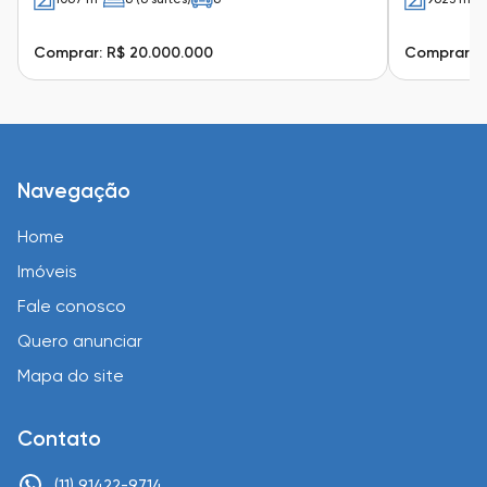
Comprar: R$ 20.000.000
Comprar: R
Navegação
Home
Imóveis
Fale conosco
Quero anunciar
Mapa do site
Contato
(11) 91422-9714