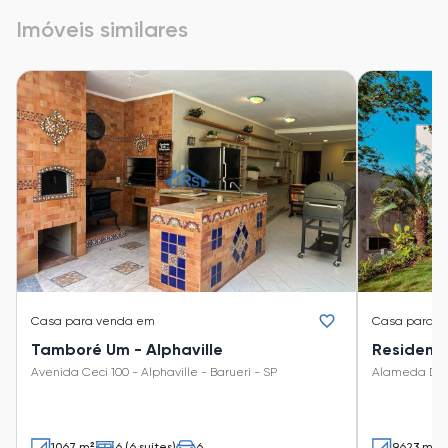
Imóveis similares
Casa
para venda em
Casa
para v
Tamboré Um - Alphaville
Residenci
Avenida Ceci 100 - Alphaville - Barueri - SP
Alameda Dubli
1067 m²
6 (6 suítes)
6
9623 m²