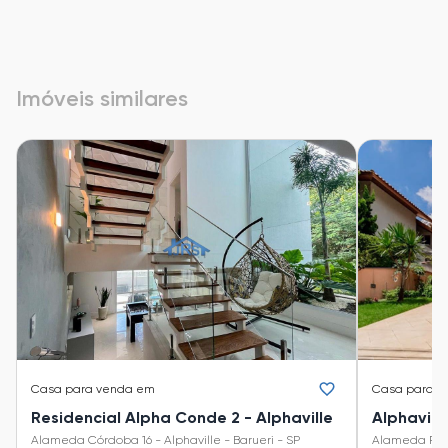
Imóveis similares
Casa
para venda em
Casa
para v
Residencial Alpha Conde 2 - Alphaville
Alphavill
Alameda Córdoba 16 - Alphaville - Barueri - SP
Alameda Rio N