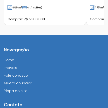
489 m²
4 (4 suítes)
495 m²
Comprar: R$ 5.500.000
Comprar: R
Navegação
Home
Imóveis
Fale conosco
Quero anunciar
Mapa do site
Contato