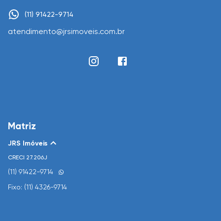
(11) 91422-9714
atendimento@jrsimoveis.com.br
Matriz
JRS Imóveis
CRECI
27.206J
(11) 91422-9714
Fixo: (11) 4326-9714