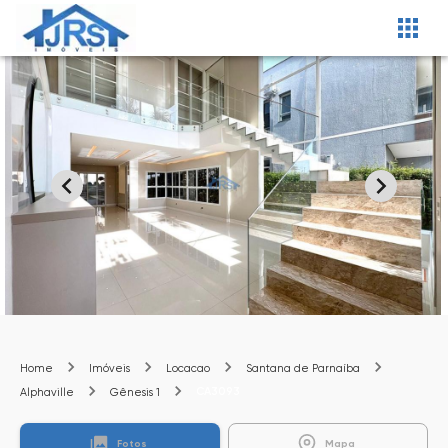
Home
Imóveis
Locacao
Santana de Parnaíba
CA3093
Alphaville
Gênesis 1
Fotos
Mapa