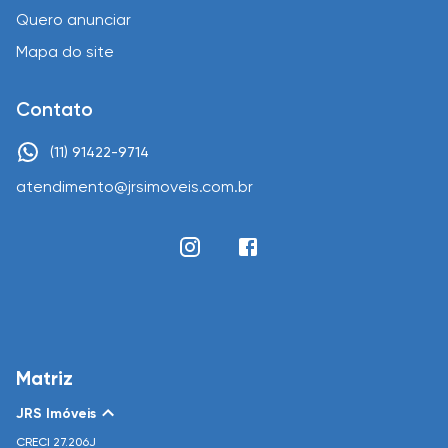
Quero anunciar
Mapa do site
Contato
(11) 91422-9714
atendimento@jrsimoveis.com.br
Matriz
JRS Imóveis
CRECI
27.206J