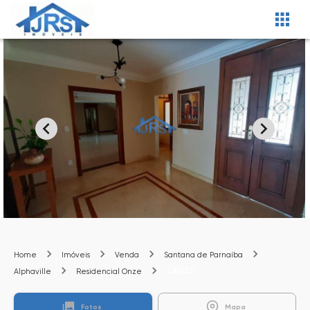
Home
Imóveis
Venda
Santana de Parnaíba
CA1932
Alphaville
Residencial Onze
Fotos
Mapa