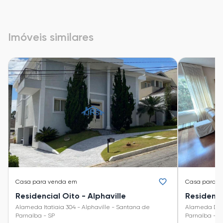
Imóveis similares
Casa
para venda em
Casa
para v
Residencial Oito - Alphaville
Alameda Itatiaia 304 - Alphaville - Santana de
Alameda Dos Jatobás 121
Parnaíba - SP
Parnaíba - S