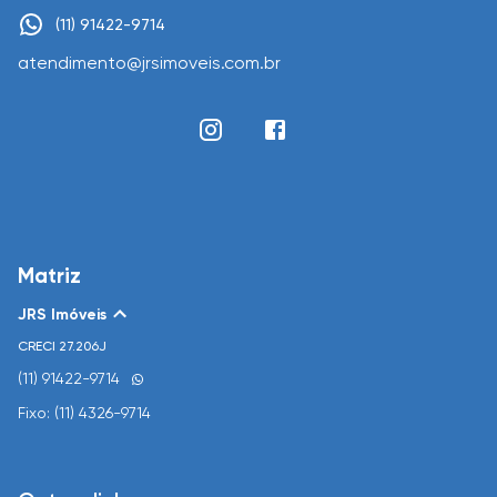
(11) 91422-9714
atendimento@jrsimoveis.com.br
Matriz
JRS Imóveis
CRECI
27.206J
(11) 91422-9714
Fixo: (11) 4326-9714