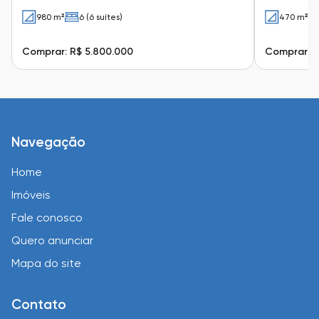
980 m²
6 (6 suítes)
470 m²
Comprar: R$ 5.800.000
Comprar: R
Navegação
Home
Imóveis
Fale conosco
Quero anunciar
Mapa do site
Contato