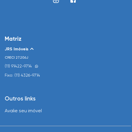
Matriz
JRS Imóveis
CRECI
27.206J
(11) 91422-9714
Fixo: (11) 4326-9714
Outros links
Avalie seu imóvel