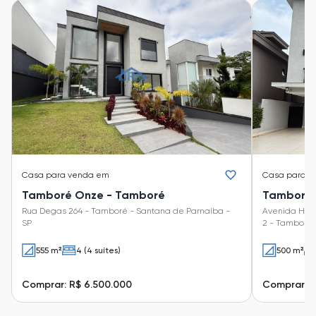
Casa
para venda em
Casa
para v
Tamboré Onze - Tamboré
Tamboré 
Rua Degas 264 - Tamboré - Santana de Parnaíba -
Avenida Honó
SP
2 - Tamboré 
555 m²
4 (4 suítes)
500 m²
Comprar: R$ 6.500.000
Comprar: R