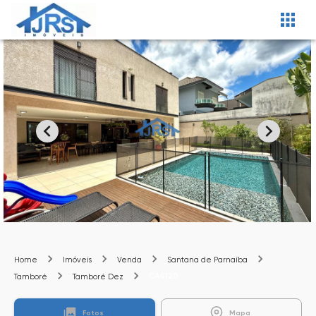
Home
Imóveis
Venda
Santana de Parnaíba
CA4120
Tamboré
Tamboré Dez
Fotos
Mapa