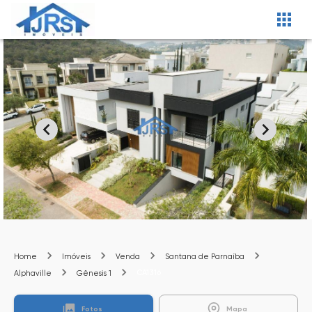
Home
Imóveis
Venda
Santana de Parnaíba
CA1316
Alphaville
Gênesis 1
Fotos
Mapa