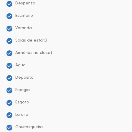
Despensa
Escritório
Varanda
Salas de estar:3
Armários no closet
Água
Depósito
Energia
Esgoto
Lareira
Churrasqueira