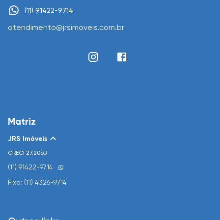
(11) 91422-9714
atendimento@jrsimoveis.com.br
Matriz
JRS Imóveis
CRECI
27.206J
(11) 91422-9714
Fixo: (11) 4326-9714