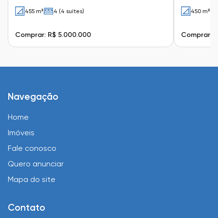
455 m²
4 (4 suítes)
450 m²
Comprar: R$ 5.000.000
Comprar: R
Navegação
Home
Imóveis
Fale conosco
Quero anunciar
Mapa do site
Contato