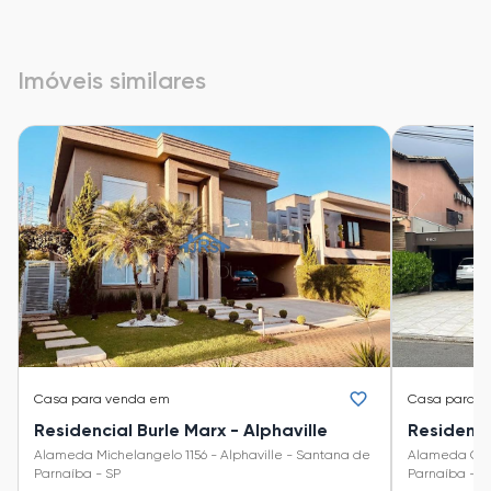
Imóveis similares
Casa
para venda em
Casa
para v
Residencial Burle Marx - Alphaville
Alameda Michelangelo 1156 - Alphaville - Santana de
Alameda Corvina 936 - Alp
Parnaíba - SP
Parnaíba - S