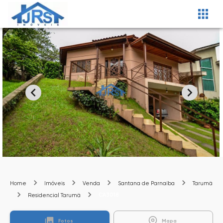
Home
Imóveis
Venda
Santana de Parnaíba
Tarumã
CA3018
Residencial Tarumã
Fotos
Mapa