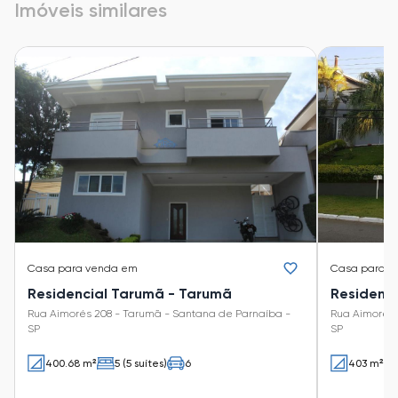
Imóveis similares
Casa
para venda em
Casa
para v
Residencial Tarumã - Tarumã
Residenc
Rua Aimorés 208 - Tarumã - Santana de Parnaíba -
Rua Aimorés 
SP
SP
400.68 m²
5 (5 suítes)
6
403 m²