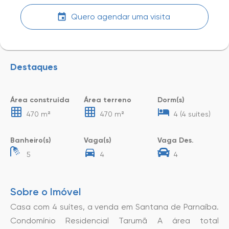
Quero agendar uma visita
Destaques
Área construída
Área terreno
Dorm(s)
470 m²
470 m²
4 (4 suítes)
Banheiro(s)
Vaga(s)
Vaga Des.
5
4
4
Sobre o Imóvel
Casa com 4 suítes, a venda em Santana de Parnaíba.
Condomínio Residencial Tarumã A área total