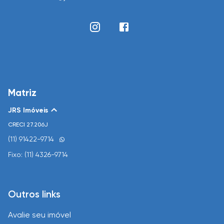
Matriz
JRS Imóveis
CRECI
27.206J
(11) 91422-9714
Fixo: (11) 4326-9714
Outros links
Avalie seu imóvel