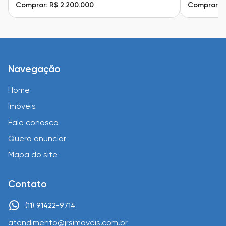
Comprar: R$ 2.200.000
Comprar: R
Navegação
Home
Imóveis
Fale conosco
Quero anunciar
Mapa do site
Contato
(11) 91422-9714
atendimento@jrsimoveis.com.br