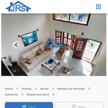
Home
Imóveis
Venda
Santana de Parnaíba
CA1588
Alphaville
Residencial Nove
Fotos
Mapa