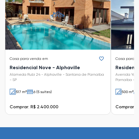
Casa
para venda em
Casa
para v
Residencial Nove - Alphaville
Alameda Rubi 24 - Alphaville - Santana de Parnaíba
Avenida Yojiro Takaoka 8
- SP
Parnaíba - S
517 m²
6 (5 suítes)
500 m²
Comprar: R$ 2.400.000
Comprar: R