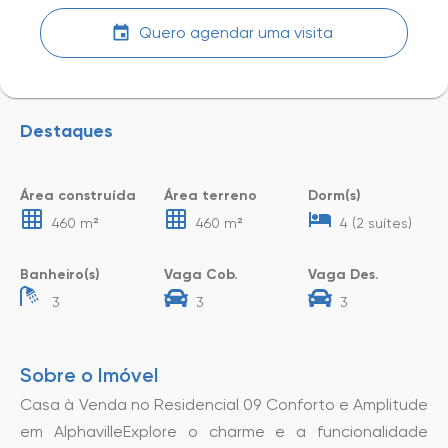
Quero agendar uma visita
Destaques
Área construída
Área terreno
Dorm(s)
460 m²
460 m²
4 (2 suítes)
Banheiro(s)
Vaga Cob.
Vaga Des.
3
3
3
Sobre o Imóvel
Casa à Venda no Residencial 09 Conforto e Amplitude
em AlphavilleExplore o charme e a funcionalidade