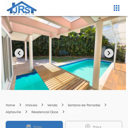
Home
Imóveis
Venda
Santana de Parnaíba
CA4272
Alphaville
Residencial Doze
Fotos
Mapa