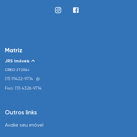
Matriz
JRS Imóveis
CRECI
27.206J
(11) 91422-9714
Fixo: (11) 4326-9714
Outros links
Avalie seu imóvel