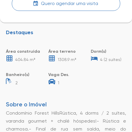
Quero agendar uma visita
Destaques
Área construída
Área terreno
Dorm(s)
404.84 m²
1308.9 m²
4 (2 suítes)
Banheiro(s)
Vaga Des.
2
1
Sobre o Imóvel
Condomínio Forest HillsRústica, 4 dorms / 2 suítes,
varanda gourmet + chalé hóspedes!- Rústica e
charmosa.- Final de rua sem saída, meio do