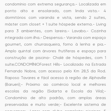
condomínio com extrema segurança.- Localizada em
ponto alto e ensolarado, com linda vista.- 4
dormitórios com varanda e vista, sendo 2 suítes,
máster com closet + 1 suíte hóspede externa.- Living
para 3 ambientes, com lareira.- Lavabo.- Cozinha
integrada com ilha.- Despensa.- Varanda com espaço
gourmet, com churrasqueira, forno à lenha e pia.-
Amplo quintal com árvores frutíferas e espaço para
construção de piscina- Chalé de hóspedes, com 1
suíte.CONDOMÍNIOForest Hills- Localizado na Estrada
Fernando Nobre, com acesso pelo Km 28,5 da Rod.
Raposo Tavares e fácil acesso à região de Alphaville
(Barueri);- Próximo ao comércio local e melhores
escolas da região (Sidarta e Escola da Vila);-
Condomínio de alto padrão, com amplas áreas
preservadas e muito verde;- Excelente sistema de