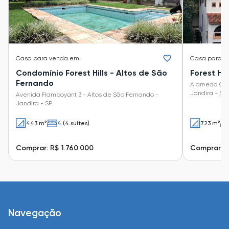
Casa
para venda em
Casa
para v
Condomínio Forest Hills - Altos de São
Forest Hi
Fernando
Alameda Carv
Jandira - SP
Avenida Flamboyant 3 - Altos de São Fernando -
Jandira - SP
443 m²
4 (4 suítes)
723 m²
Comprar: R$ 1.760.000
Comprar: R
Navegação