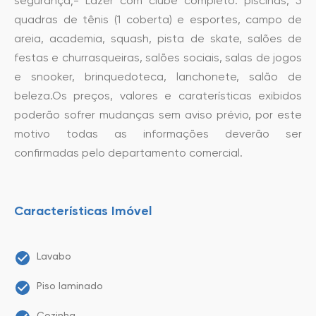
segurança;- Lazer com clube completo: piscinas, 5
quadras de tênis (1 coberta) e esportes, campo de
areia, academia, squash, pista de skate, salões de
festas e churrasqueiras, salões sociais, salas de jogos
e snooker, brinquedoteca, lanchonete, salão de
beleza.Os preços, valores e caraterísticas exibidos
poderão sofrer mudanças sem aviso prévio, por este
motivo todas as informações deverão ser
confirmadas pelo departamento comercial.
Características Imóvel
Lavabo
Piso laminado
Cozinha