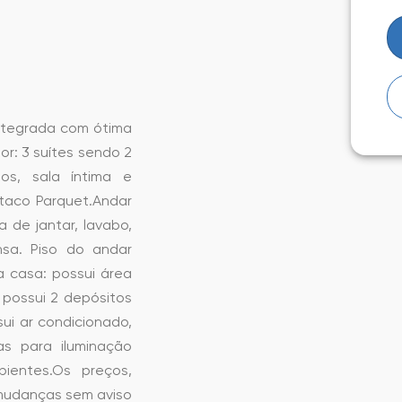
 integrada com ótima
r: 3 suítes sendo 2
os, sala íntima e
 taco Parquet.Andar
a de jantar, lavabo,
nsa. Piso do andar
a casa: possui área
 possui 2 depósitos
ui ar condicionado,
as para iluminação
ientes.Os preços,
 mudanças sem aviso