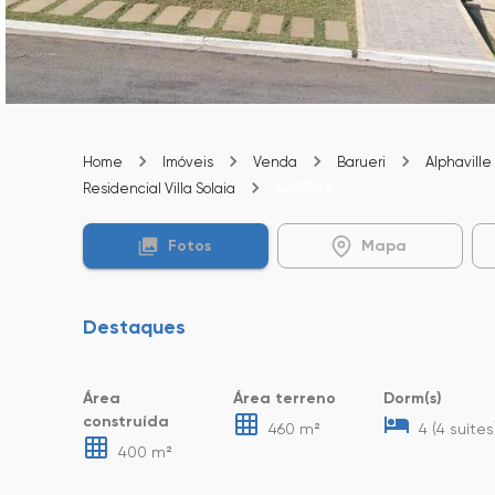
Home
Imóveis
Venda
Barueri
Alphaville
CA0549
Residencial Villa Solaia
Fotos
Mapa
Destaques
Área
Área terreno
Dorm(s)
construída
460 m²
4 (4 suítes
400 m²