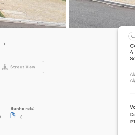
C
C
4
S
Street View
Al
Al
V
Banheiro(s)
Co
)
6
IP