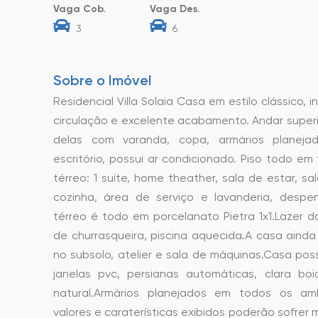
Vaga Cob.
Vaga Des.
3
6
Sobre o Imóvel
Residencial Villa Solaia Casa em estilo clássico,
circulação e excelente acabamento. Andar superio
delas com varanda, copa, armários planejad
escritório, possui ar condicionado. Piso todo em
térreo: 1 suíte, home theather, sala de estar, sal
cozinha, área de serviço e lavanderia, despe
térreo é todo em porcelanato Pietra 1x1.Lazer d
de churrasqueira, piscina aquecida.A casa ainda
no subsolo, atelier e sala de máquinas.Casa poss
janelas pvc, persianas automáticas, clara boi
natural.Armários planejados em todos os amb
valores e caraterísticas exibidos poderão sofrer