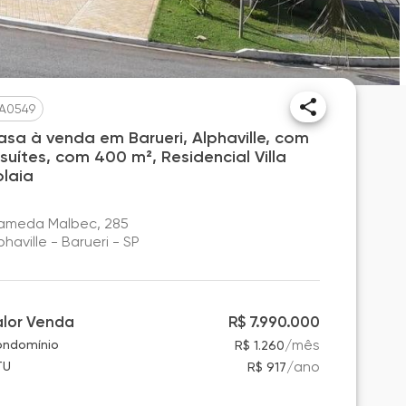
A0549
asa à venda em Barueri, Alphaville, com
 suítes, com 400 m², Residencial Villa
olaia
ameda Malbec, 285
phaville - Barueri - SP
alor Venda
R$ 7.990.000
/
mês
ndomínio
R$ 1.260
/
ano
TU
R$ 917