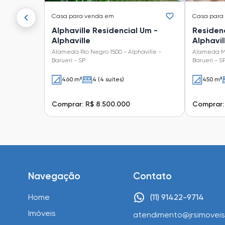
Casa
para venda em
Casa
para
Alphaville Residencial Um -
Residenc
Alphaville
Alphavil
Alameda Rio Negro 1500 - Alphaville -
Alameda Mar
Barueri - SP
Barueri - S
460 m²
4 (4 suítes)
450 m²
Comprar: R$ 8.500.000
Comprar:
Navegação
Contato
Home
(11) 91422-9714
Imóveis
atendimento@jrsimoveis