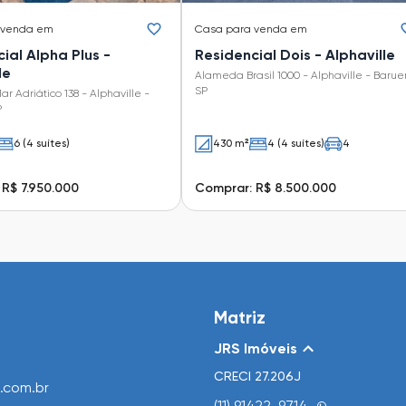
 venda em
Casa
para venda em
ial Alpha Plus -
Residencial Dois - Alphaville
le
Alameda Brasil 1000 - Alphaville - Baruer
SP
 Adriático 138 - Alphaville -
P
6 (4 suítes)
430 m²
4 (4 suítes)
4
 R$ 7.950.000
Comprar: R$ 8.500.000
Matriz
JRS Imóveis
CRECI
27.206J
.com.br
(11) 91422-9714