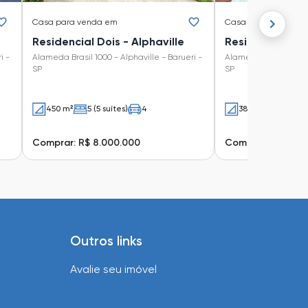
Casa
para venda em
Casa
para venda e
Residencial Dois - Alphaville
Residencial Doi
i -
Alameda Brasil 1000 - Alphaville - Barueri -
Alameda Brasil 1000 -
SP
SP
450 m²
5 (5 suítes)
4
380 m²
4 (4 suí
Comprar: R$ 8.000.000
Comprar: R$ 7.50
Outros links
Avalie seu imóvel