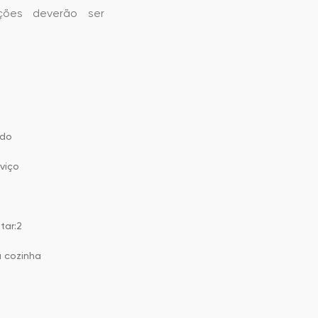
ções deverão ser
ado
viço
tar:2
a cozinha