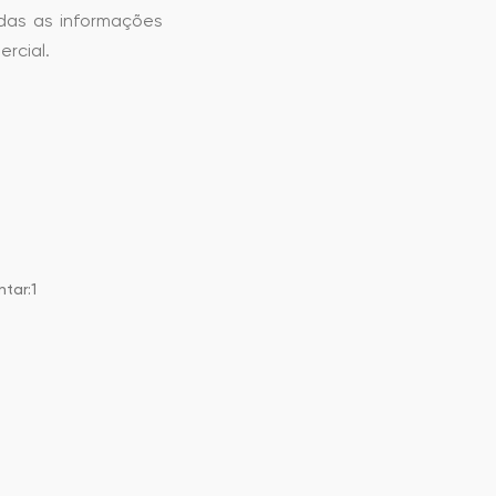
das as informações
rcial.
ntar:1