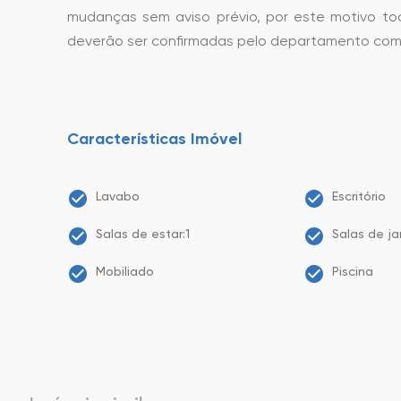
mudanças sem aviso prévio, por este motivo to
deverão ser confirmadas pelo departamento come
Características Imóvel
Lavabo
Escritório
Salas de estar:1
Salas de ja
Mobiliado
Piscina