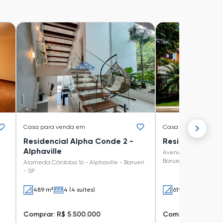
Casa
para venda em
Casa
para venda e
Residencial Alpha Conde 2 -
Residencial Zer
Alphaville
Avenida Paiol Velho 8
Barueri - SP
Alameda Córdoba 16 - Alphaville - Barueri
- SP
489 m²
4 (4 suítes)
619 m²
5 (5 suí
Comprar: R$ 5.500.000
Comprar: R$ 6.00