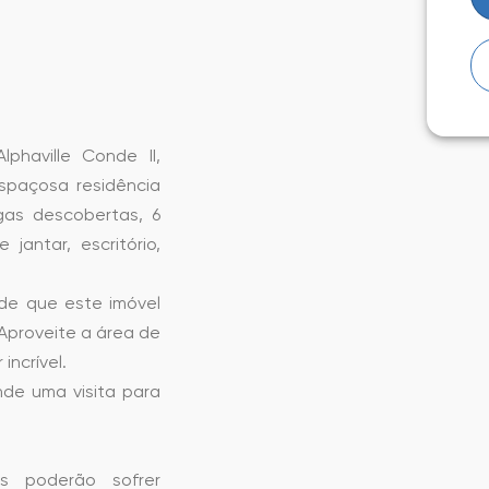
haville Conde II,
spaçosa residência
gas descobertas, 6
 jantar, escritório,
ade que este imóvel
 Aproveite a área de
incrível.
de uma visita para
os poderão sofrer