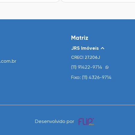
Matriz
JRS Imóveis
CRECI
27.206J
.com.br
(11) 91422-9714
Fixo: (11) 4326-9714
Desenvolvido por