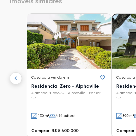
Imóveis similares
Casa
para venda em
Casa
para
Residencial Zero - Alphaville
Residenc
Alameda Bilbao 54 - Alphaville - Barueri -
Alameda Bra
SP
SP
430 m²
4 (4 suítes)
390 m²
Comprar: R$ 5.600.000
Comprar: