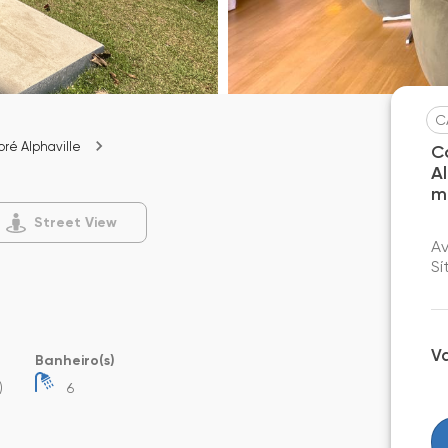
C
oré Alphaville
C
A
m
Street View
Av
Sí
V
Banheiro(s)
)
6