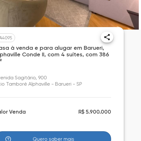
A4095
asa à venda e para alugar em Barueri,
lphaville Conde II, com 4 suítes, com 386
²
enida Sagitário, 900
tio Tamboré Alphaville - Barueri - SP
alor Venda
R$ 5.900.000
Quero saber mais