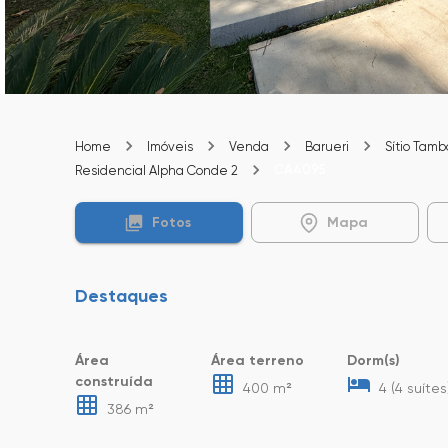
Home
Imóveis
Venda
Barueri
Sítio Tamb
CA4095
Residencial Alpha Conde 2
Fotos
Mapa
Destaques
Área
Área terreno
Dorm(s)
construída
400 m²
4 (4 suítes
386 m²