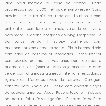
Ideal para moradia ou casa de campo.- Linda
propriedade com 5.300 metros de muito verde.- Casa
principal em estilo rústico, toda em tijolinhos e com
ótimo madeiramento.- Living integrado para 3
ambientes, com lareira e ampla varanda com vista
para mata.- Cozinha integrada ao living. Despensa.- 3
dormitórios sendo 1 suíte.- Banheiros com
encanamento em cobre, exposto.- Platô intermediário
com casa de caseiros ou hóspedes.- Platô inferior
com edícula gourmet e vestiários para atender a
quadra de tênis (saibro).- Amplos jardins, muita área
verde com charmosa alameda interna e escadarias
ligando os diferentes níveis do terreno.- Garagem
coberta para 3 veículos + pátio com diversas vagas
de estacionamento.- Água: Poço artesiano - Sabesp
na porta, falta fazer ligação.- Esgoto: fossa.Para
quem gosta de espaço e natureza exuberantes, sem