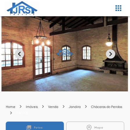
Home
Imóveis
Venda
Jandira
Chácaras do Peroba
CA0231
Fotos
Mapa