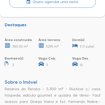
Quero agendar uma visita
Destaques
Área construída
Área terreno
Dorm(s)
385.05 m²
5295 m²
3 (1 suíte)
Banheiro(s)
Vaga Cob.
Vaga Des.
3
3
10
Sobre o Imóvel
Reserva do Peroba - 5.300 m² - Rústica! c/ casa
hóspede, edícula gourmet e quadra de tênis!- Fácil
acesso para Granja Viana e Est. Fernando Nobre.-