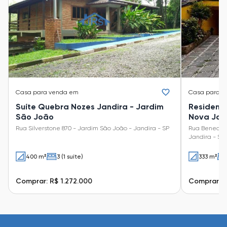
Casa
para venda em
Casa
para v
Suíte Quebra Nozes Jandira - Jardim
Residenci
São João
Nova Jan
Rua Silverstone 870 - Jardim São João - Jandira - SP
Rua Benedito
Jandira - SP
400 m²
3 (1 suíte)
333 m²
Comprar: R$ 1.272.000
Comprar: R