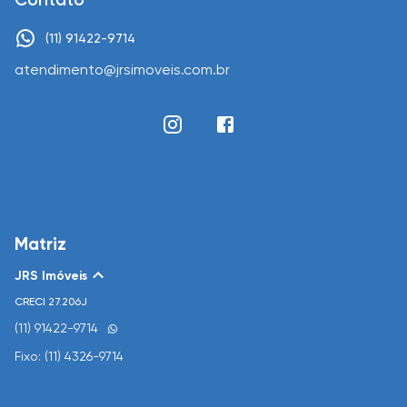
(11) 91422-9714
atendimento@jrsimoveis.com.br
Matriz
JRS Imóveis
CRECI
27.206J
(11) 91422-9714
Fixo: (11) 4326-9714