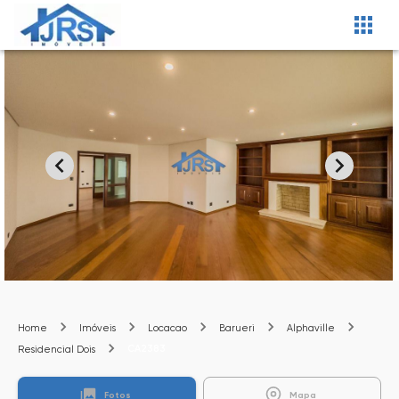
Home
Imóveis
Locacao
Barueri
Alphaville
CA2383
Residencial Dois
Fotos
Mapa