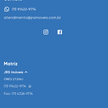
(11) 91422-9714
atendimento@jrsimoveis.com.br
Matriz
JRS Imóveis
CRECI
27.206J
(11) 91422-9714
Fixo: (11) 4326-9714