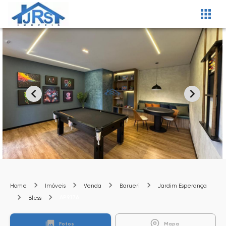
Home
Imóveis
Venda
Barueri
Jardim Esperança
AP9176
Bless
Fotos
Mapa