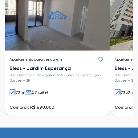
Apartamento
para venda em
Apartament
Bless - Jardim Esperança
Bless - J
Rua Dempachi Nakayama 634 - Jardim Esperança -
Rua Dempach
Barueri - SP
Barueri - SP
73 m²
2 (1 suíte)
73.63 m²
Comprar: R$ 690.000
Comprar: R