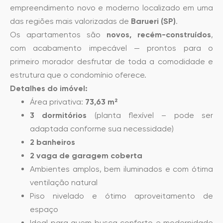
empreendimento novo e moderno localizado em uma
das regiões mais valorizadas de
Barueri (SP)
.
Os apartamentos são
novos, recém-construídos
,
com acabamento impecável — prontos para o
primeiro morador desfrutar de toda a comodidade e
estrutura que o condomínio oferece.
Detalhes do imóvel:
Área privativa:
73,63 m²
3 dormitórios
(planta flexível – pode ser
adaptada conforme sua necessidade)
2 banheiros
2 vaga de garagem coberta
Ambientes amplos, bem iluminados e com ótima
ventilação natural
Piso nivelado e ótimo aproveitamento de
espaço
Ideal para quem busca conforto e modernidade