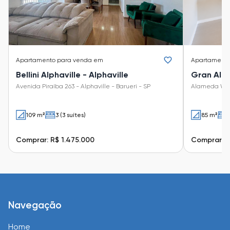
Apartamento
para venda em
Apartament
Bellini Alphaville - Alphaville
Gran Alph
Avenida Piraíba 263 - Alphaville - Barueri - SP
Alameda Wash
109 m²
3 (3 suítes)
85 m²
Comprar: R$ 1.475.000
Comprar: R
Navegação
Home