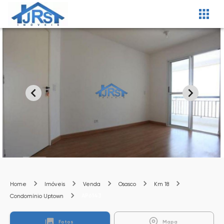
Home
Imóveis
Venda
Osasco
Km 18
AP6143
Condomínio Uptown
Fotos
Mapa