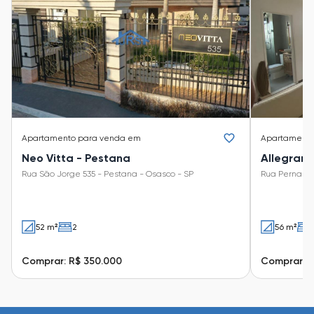
Apartamento
para venda em
Apartament
Neo Vitta - Pestana
Allegrare
Rua São Jorge 535 - Pestana - Osasco - SP
Rua Pernamb
52 m²
2
56 m²
Comprar: R$ 350.000
Comprar: R