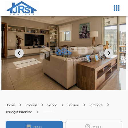
Home
Imóveis
Venda
Barueri
Tamboré
AP8994
Terraços Tamboré
Fotos
Mapa