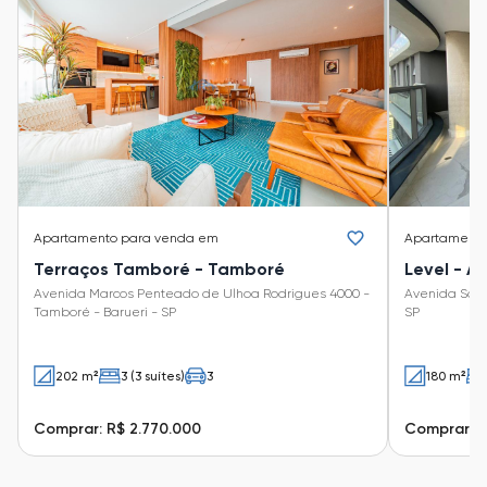
Apartamento
para venda em
Apartament
Terraços Tamboré - Tamboré
Level - Al
Avenida Marcos Penteado de Ulhoa Rodrigues 4000 -
Avenida Sagit
Tamboré - Barueri - SP
SP
202 m²
3 (3 suítes)
3
180 m²
Comprar: R$ 2.770.000
Comprar: R