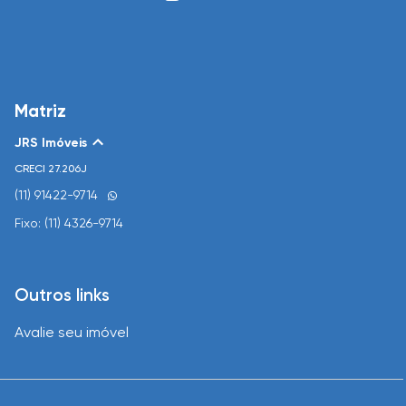
Matriz
JRS Imóveis
CRECI
27.206J
(11) 91422-9714
Fixo: (11) 4326-9714
Outros links
Avalie seu imóvel