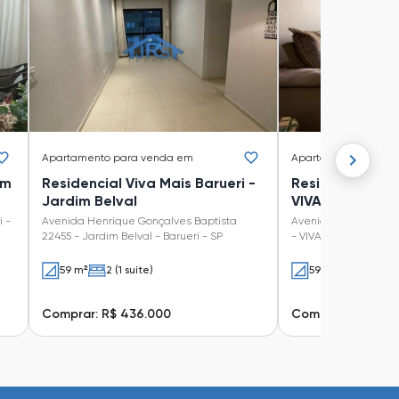
Apartamento
para venda em
Apartamento
para 
im
Residencial Viva Mais Barueri -
Residencial Viv
Jardim Belval
VIVA MAIS BARU
i -
Avenida Henrique Gonçalves Baptista
Avenida Henrique Go
22455 - Jardim Belval - Barueri - SP
- VIVA MAIS BARUERI -
59 m²
2 (1 suíte)
59 m²
2 (1 suíte
Comprar: R$ 436.000
Comprar: R$ 424