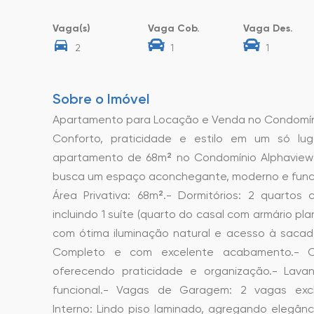
Vaga(s)
Vaga Cob.
Vaga Des.
2
1
1
Sobre o Imóvel
Apartamento para Locação e Venda no Condomín
Conforto, praticidade e estilo em um só lug
apartamento de 68m² no Condomínio Alphaview
busca um espaço aconchegante, moderno e funci
Área Privativa: 68m².- Dormitórios: 2 quartos
incluindo 1 suíte (quarto do casal com armário pla
com ótima iluminação natural e acesso à sacada
Completo e com excelente acabamento.- Co
oferecendo praticidade e organização.- Lavan
funcional.- Vagas de Garagem: 2 vagas excl
Interno: Lindo piso laminado, agregando elegâ