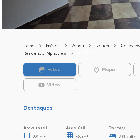
Home
Imóveis
Venda
Barueri
Alphavie
AP1888
Residencial Alphaview
Fotos
Mapa
Vídeo
Destaques
Área total
Área útil
Dorm(s)
68 m²
68 m²
2 (1 suíte)