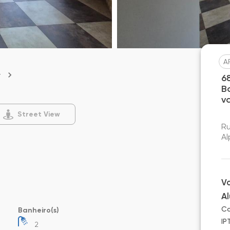
A
w
6
B
v
Street View
Ru
Al
V
A
Co
Banheiro(s)
IP
2