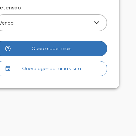
retensão
Venda
Quero saber mais
Quero agendar uma visita