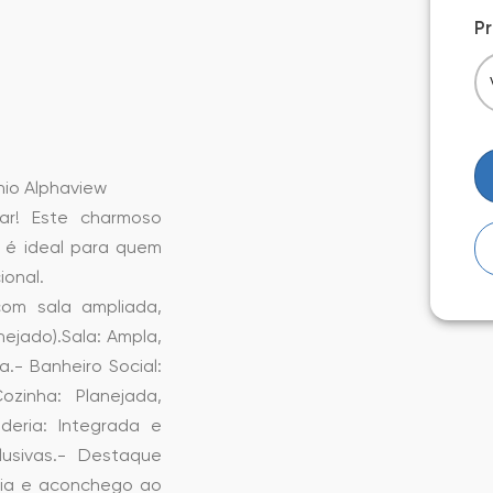
P
io Alphaview
ar! Este charmoso
 é ideal para quem
onal.
 com sala ampliada,
nejado).Sala: Ampla,
.- Banheiro Social:
zinha: Planejada,
deria: Integrada e
usivas.- Destaque
ncia e aconchego ao