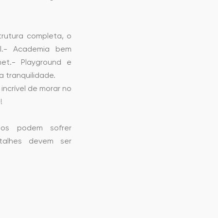
trutura completa, o
til.- Academia bem
et.- Playground e
 tranquilidade.
incrível de morar no
!
idos podem sofrer
talhes devem ser