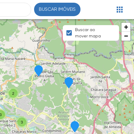
BUSCAR IMÓVEIS
+
Buscar ao
−
mover mapa
2
3
3