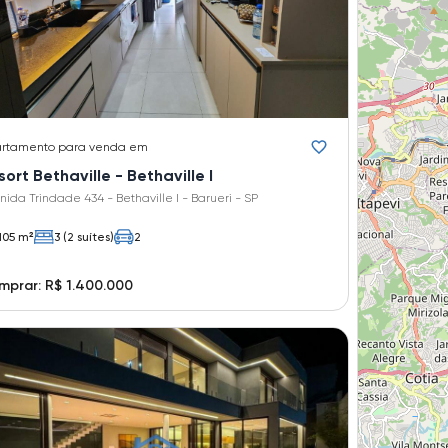
rtamento
para venda em
ort Bethaville - Bethaville I
nida Trindade 434 - Bethaville I - Barueri - SP
105 m²
3 (2 suítes)
2
prar: R$ 1.400.000