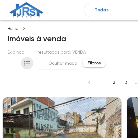
Imóveis
Home
Imóveis
à venda
Exibindo
3099
resultados para
: VENDA
Filtros
Ocultar mapa
1
2
3
...