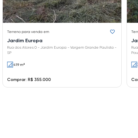
Terreno
para venda em
Ter
Jardim Europa
Ja
Rua dos Atores 0 - Jardim Europa - Vargem Grande Paulista -
Rua
SP
Paul
419 m²
Comprar: R$ 355.000
Co