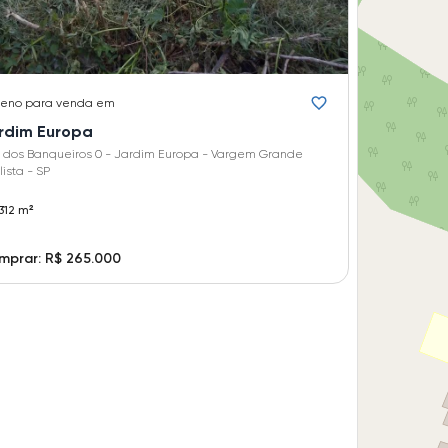
reno
para venda em
rdim Europa
 dos Banqueiros 0 - Jardim Europa - Vargem Grande
ista - SP
312 m²
mprar: R$ 265.000