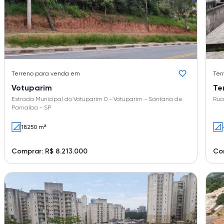
Terreno
para venda em
Ter
Votuparim
Te
Estrada Municipal do Votuparim 0 - Votuparim - Santana de
Rua
Parnaíba - SP
18250 m²
Comprar: R$ 8.213.000
Co