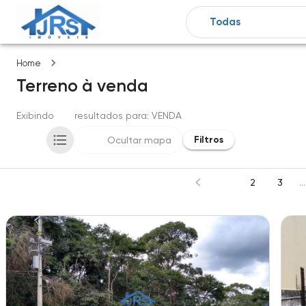
Imóveis
Home
Terreno
à venda
Exibindo
331
resultados para
: VENDA
Filtros
Ocultar mapa
1
2
3
...