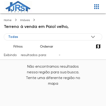
Paiol velho
Home
Imóveis
Terreno
à venda
em
Paiol velho,
Filtros
Ordenar
Exibindo
0
resultados para:
Venda
-
Cidade
Não encontramos resultados
nessa região para sua busca.
Tente uma diferente região no
mapa