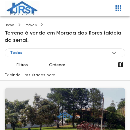
Morada das flores (aldeia da serra)
Home
Imóveis
Terreno
à venda
em
Morada das flores (aldeia
da serra),
Filtros
Ordenar
Exibindo
1
resultados para:
Venda
-
Cidade