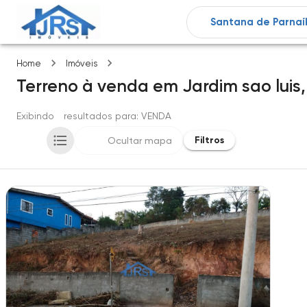
Jardim sao luis
Home
Imóveis
Terreno
à venda
em
Jardim sao luis,
Exibindo
1
resultados para
: VENDA
Filtros
Ocultar mapa