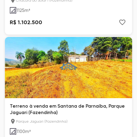
Chácara do Solar I (Fazendinha)
1125
m²
R$ 1.102.500
Terreno à venda em Santana de Parnaíba, Parque
Jaguari (Fazendinha)
Parque Jaguari (Fazendinha)
1100
m²