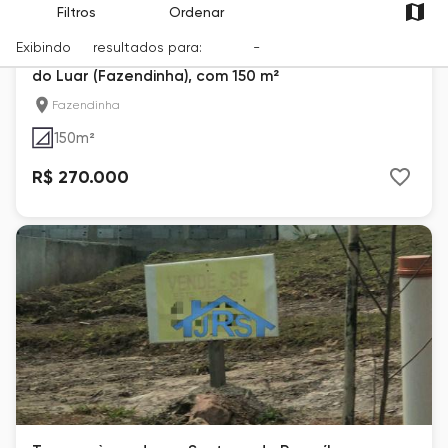
Filtros
Ordenar
Exibindo
15
resultados para:
Venda
-
Cidade
Terreno à venda em Santana de Parnaíba, Jardim
do Luar (Fazendinha), com 150 m²
Fazendinha
150
m²
R$ 270.000