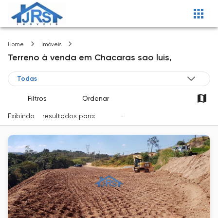
Chacaras sao luis
Home
Imóveis
Terreno
à venda
em
Chacaras sao luis,
Filtros
Ordenar
Exibindo
2
resultados para:
Venda
-
Cidade