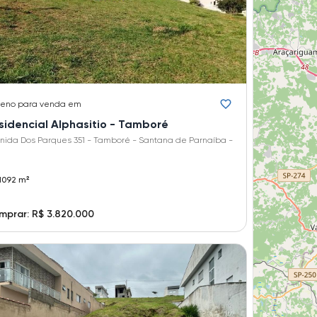
reno
para venda em
sidencial Alphasitio - Tamboré
nida Dos Parques 351 - Tamboré - Santana de Parnaíba -
1092 m²
prar: R$ 3.820.000