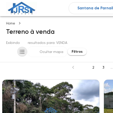
Imóveis
Home
Terreno
à venda
Exibindo
130
resultados para
: VENDA
Filtros
Ocultar mapa
1
2
3
...