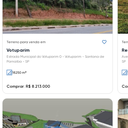
Terreno
para venda em
Ter
Votuparim
Re
Estrada Municipal do Votuparim 0 - Votuparim - Santana de
Ave
Parnaíba - SP
SP
18250 m²
Comprar: R$ 8.213.000
Com