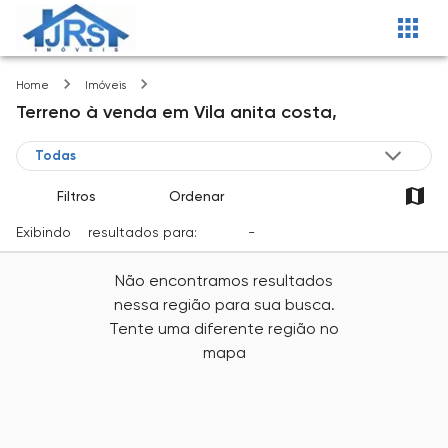
Vila anita costa
Home
Imóveis
Terreno
à venda
em
Vila anita costa,
Filtros
Ordenar
Exibindo
0
resultados para:
Venda
-
Cidade
Não encontramos resultados
nessa região para sua busca.
Tente uma diferente região no
mapa