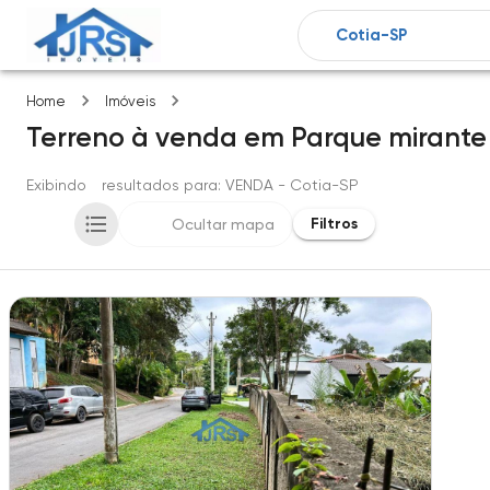
Parque mirante da mata
Home
Imóveis
Terreno
à venda
em
Parque mirante
Exibindo
1
resultados para
: VENDA
- Cotia-SP
Filtros
Ocultar mapa