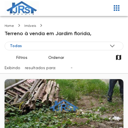
Jardim florida
Home
Imóveis
Terreno
à venda
em
Jardim florida,
Filtros
Ordenar
Exibindo
2
resultados para:
Venda
-
Cidade