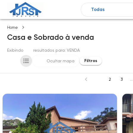
Imóveis
Home
Casa e Sobrado
à venda
Exibindo
295
resultados para
: VENDA
Filtros
Ocultar mapa
1
2
3
...