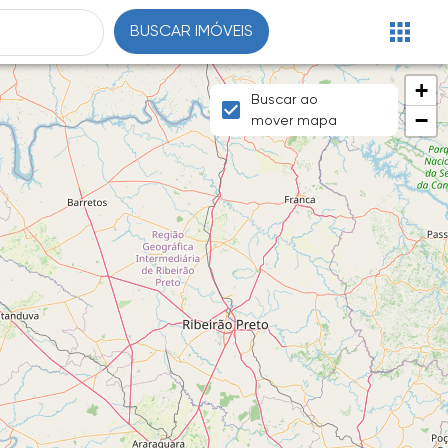
BUSCAR IMÓVEIS
+
Buscar ao
−
mover mapa