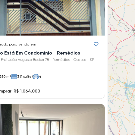
rado
para venda em
o Está Em Condomínio - Remédios
 Frei João Augusto Becker 78 - Remédios - Osasco - SP
250 m²
3 (1 suíte)
4
prar: R$ 1.064.000