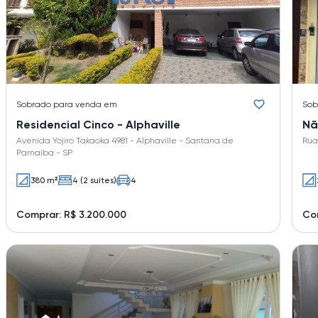
Sobrado
para venda em
Sob
Residencial Cinco - Alphaville
Nã
Avenida Yojiro Takaoka 4981 - Alphaville - Santana de
Rua
Parnaíba - SP
380 m²
4 (2 suítes)
4
Comprar: R$ 3.200.000
Com