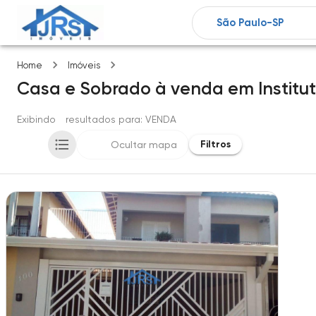
Instituto de previdencia
Home
Imóveis
Casa e Sobrado
à venda
em
Institu
Exibindo
1
resultados para
: VENDA
Filtros
Ocultar mapa