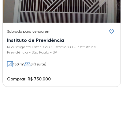
Sobrado
para venda em
Instituto de Previdência
Rua Sargento Estanislau Custódio 100 - Instituto de
Previdência - São Paulo - SP
180 m²
3 (1 suíte)
Comprar: R$ 730.000